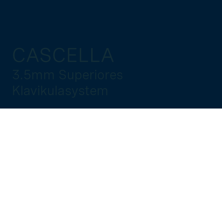
CASCELLA
3.5mm Superiores
Klavikulasystem
DIE CASCELLA 3.5MM
SUPERIORE KLAVIKULAPLATTE