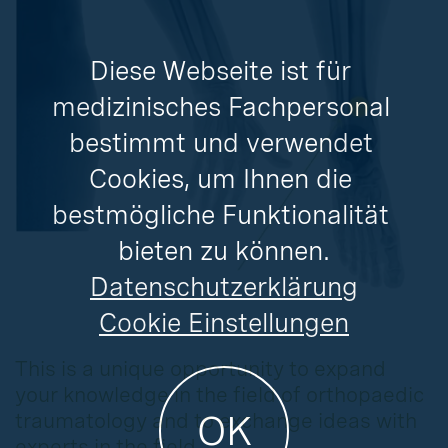
Diese Webseite ist für 
medizinisches Fachpersonal 
bestimmt und verwendet 
Cookies, um Ihnen die 
bestmögliche Funktionalität 
bieten zu können.
Datenschutzerklärung
Cookie Einstellungen
This is a unique opportunity to expand
your knowledge in the field of orthopaedic
OK
traumatology and to exchange ideas with
experts in the field.