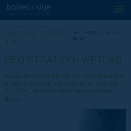
→ ZÜRÜCK ZU ALLEN
05.01.2024 / COMPANY
NEWS
NEWS
REGISTRATION: WETLAB
Register for the hands-on trauma wetlab
training session scheduled for May 23-
24, 2024, at the Institut für Anatomie in
Bern.