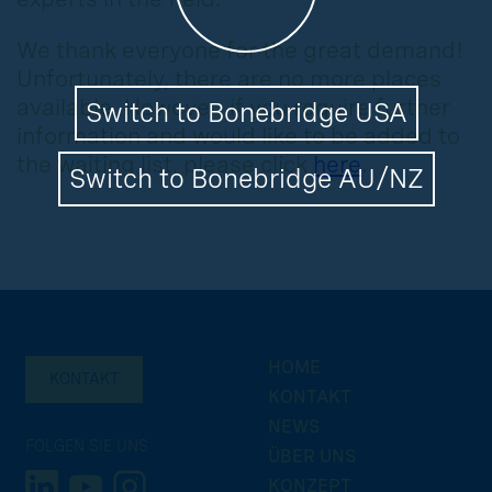
We thank everyone for the great demand!
Unfortunately, there are no more places
available. However, if you require further
Switch to Bonebridge USA
information and would like to be added to
the waiting list, please click
here
.
Switch to Bonebridge AU/NZ
HOME
KONTAKT
KONTAKT
NEWS
FOLGEN SIE UNS
ÜBER UNS
KONZEPT